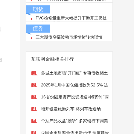
（早评）
期货
PVC检修量重新大幅提升下游开工仍处
车
于往年同期最低水平
债券
到
三大期债窄幅波动市场情绪转为谨慎
互联网金融相关排行
国
多城土地市场“开门红” 专项债收储土
1
地受关注
2025年1月中国仓储指数为52.5% 达
2
10个月以来新高
16省份固定资产投资增速冲刺5% “两
3
重”建设撬动新动能
增开银发旅游列车 将列车改造纳
4
入“两新”支持范围
个别产品收益“腰斩” 多家银行下调美
5
元存款利率
央国企重组整合迈出新步伐 制度建设
6