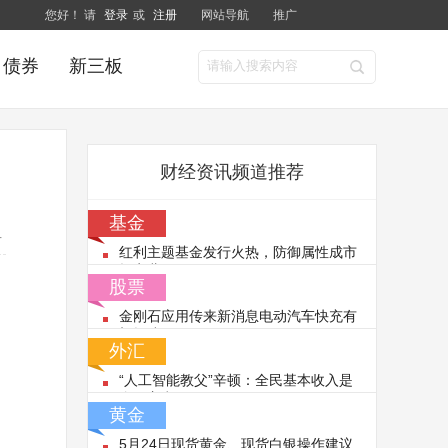
您好！ 请
登录
或
注册
网站导航
推广
债券
新三板
财经资讯频道推荐
基金
4
红利主题基金发行火热，防御属性成市
场宠儿
股票
金刚石应用传来新消息电动汽车快充有
望提速
外汇
“人工智能教父”辛顿：全民基本收入是
个好主意
黄金
5月24日现货黄金、现货白银操作建议