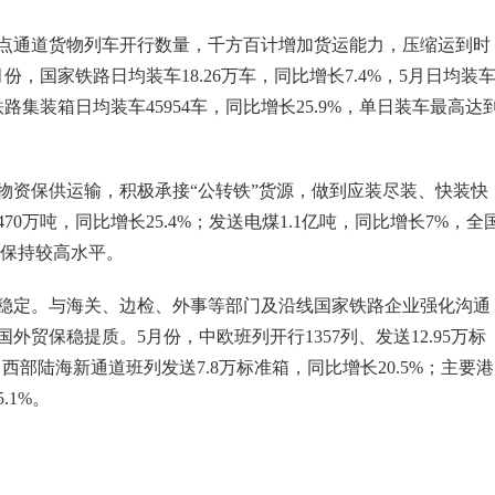
点通道货物列车开行数量，千方百计增加货运能力，压缩运到时
，国家铁路日均装车18.26万车，同比增长7.4%，5月日均装
集装箱日均装车45954车，同比增长25.9%，单日装车最高达
物资保供运输，积极承接“公转铁”货源，做到应装尽装、快装快
0万吨，同比增长25.4%；发送电煤1.1亿吨，同比增长7%，全
天，保持较高水平。
稳定。与海关、边检、外事等部门及沿线国家铁路企业强化沟通
贸保稳提质。5月份，中欧班列开行1357列、发送12.95万标
；西部陆海新通道班列发送7.8万标准箱，同比增长20.5%；主要港
.1%。